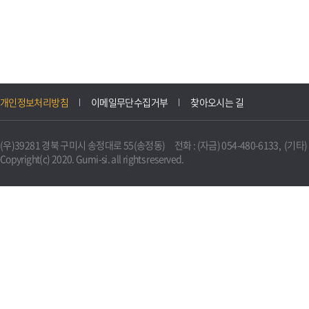
개인정보처리방침
이메일무단수집거부
찾아오시는 길
(우)39281 경북 구미시 송정대로 55(송정동) 전화 : (자금) 054-480-6133, (기타) 0
Copyright(c) 2020. Gumi-si. all rights reserved.