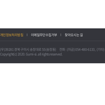
개인정보처리방침
이메일무단수집거부
찾아오시는 길
(우)39281 경북 구미시 송정대로 55(송정동) 전화 : (자금) 054-480-6133, (기타) 0
Copyright(c) 2020. Gumi-si. all rights reserved.