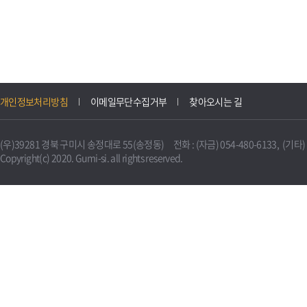
개인정보처리방침
이메일무단수집거부
찾아오시는 길
(우)39281 경북 구미시 송정대로 55(송정동) 전화 : (자금) 054-480-6133, (기타) 0
Copyright(c) 2020. Gumi-si. all rights reserved.