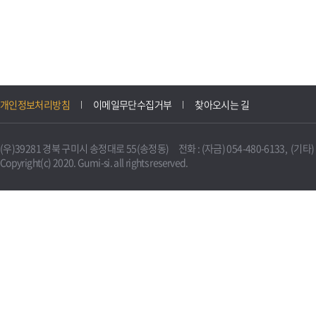
개인정보처리방침
이메일무단수집거부
찾아오시는 길
(우)39281 경북 구미시 송정대로 55(송정동) 전화 : (자금) 054-480-6133, (기타) 0
Copyright(c) 2020. Gumi-si. all rights reserved.