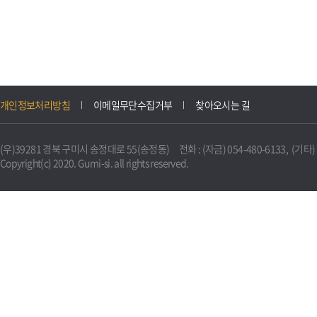
개인정보처리방침
이메일무단수집거부
찾아오시는 길
(우)39281 경북 구미시 송정대로 55(송정동) 전화 : (자금) 054-480-6133, (기타) 0
Copyright(c) 2020. Gumi-si. all rights reserved.