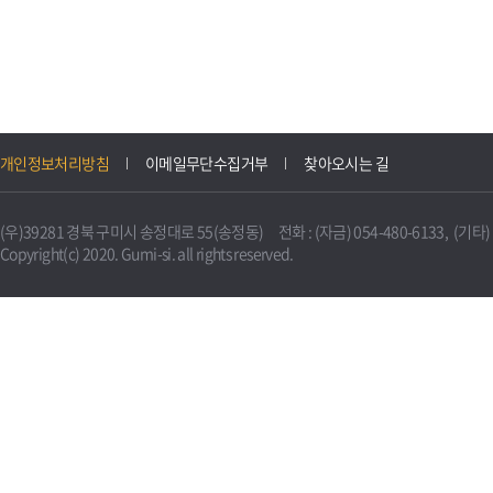
개인정보처리방침
이메일무단수집거부
찾아오시는 길
(우)39281 경북 구미시 송정대로 55(송정동) 전화 : (자금) 054-480-6133, (기타) 0
Copyright(c) 2020. Gumi-si. all rights reserved.