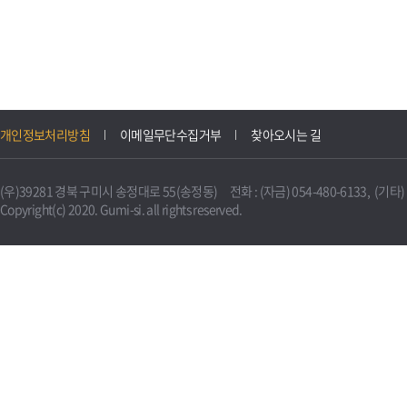
개인정보처리방침
이메일무단수집거부
찾아오시는 길
(우)39281 경북 구미시 송정대로 55(송정동) 전화 : (자금) 054-480-6133, (기타) 0
Copyright(c) 2020. Gumi-si. all rights reserved.