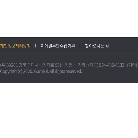
개인정보처리방침
이메일무단수집거부
찾아오시는 길
(우)39281 경북 구미시 송정대로 55(송정동) 전화 : (자금) 054-480-6133, (기타) 0
Copyright(c) 2020. Gumi-si. all rights reserved.