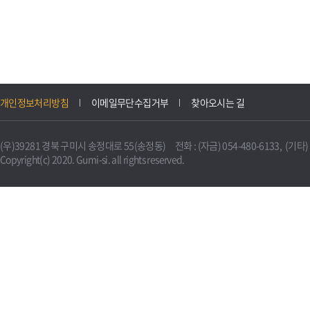
개인정보처리방침
이메일무단수집거부
찾아오시는 길
(우)39281 경북 구미시 송정대로 55(송정동) 전화 : (자금) 054-480-6133, (기타) 0
Copyright(c) 2020. Gumi-si. all rights reserved.