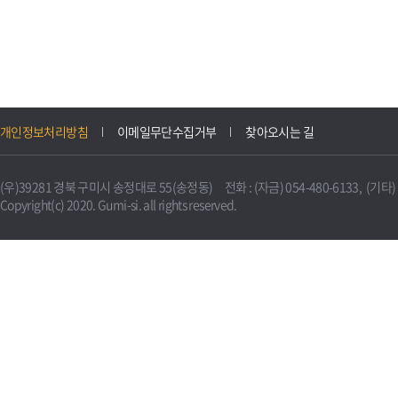
개인정보처리방침
이메일무단수집거부
찾아오시는 길
(우)39281 경북 구미시 송정대로 55(송정동) 전화 : (자금) 054-480-6133, (기타) 0
Copyright(c) 2020. Gumi-si. all rights reserved.