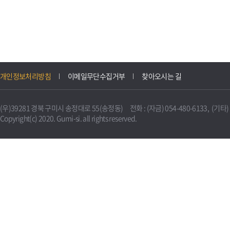
개인정보처리방침
이메일무단수집거부
찾아오시는 길
(우)39281 경북 구미시 송정대로 55(송정동) 전화 : (자금) 054-480-6133, (기타) 0
Copyright(c) 2020. Gumi-si. all rights reserved.