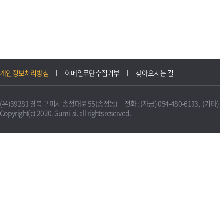
개인정보처리방침
이메일무단수집거부
찾아오시는 길
(우)39281 경북 구미시 송정대로 55(송정동) 전화 : (자금) 054-480-6133, (기타) 0
Copyright(c) 2020. Gumi-si. all rights reserved.