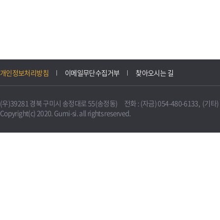
개인정보처리방침
이메일무단수집거부
찾아오시는 길
(우)39281 경북 구미시 송정대로 55(송정동) 전화 : (자금) 054-480-6133, (기타) 0
Copyright(c) 2020. Gumi-si. all rights reserved.