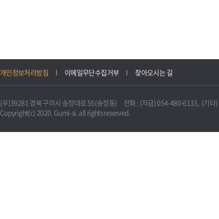
개인정보처리방침
이메일무단수집거부
찾아오시는 길
(우)39281 경북 구미시 송정대로 55(송정동) 전화 : (자금) 054-480-6133, (기타) 0
Copyright(c) 2020. Gumi-si. all rights reserved.