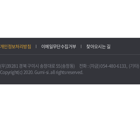
개인정보처리방침
이메일무단수집거부
찾아오시는 길
(우)39281 경북 구미시 송정대로 55(송정동) 전화 : (자금) 054-480-6133, (기타) 0
Copyright(c) 2020. Gumi-si. all rights reserved.