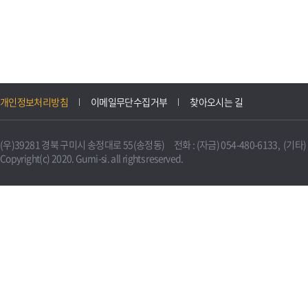
개인정보처리방침
이메일무단수집거부
찾아오시는 길
(우)39281 경북 구미시 송정대로 55(송정동) 전화 : (자금) 054-480-6133, (기타) 0
Copyright(c) 2020. Gumi-si. all rights reserved.