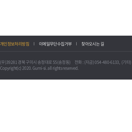
개인정보처리방침
이메일무단수집거부
찾아오시는 길
(우)39281 경북 구미시 송정대로 55(송정동) 전화 : (자금) 054-480-6133, (기타) 0
Copyright(c) 2020. Gumi-si. all rights reserved.