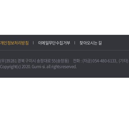
개인정보처리방침
이메일무단수집거부
찾아오시는 길
(우)39281 경북 구미시 송정대로 55(송정동) 전화 : (자금) 054-480-6133, (기타) 0
Copyright(c) 2020. Gumi-si. all rights reserved.