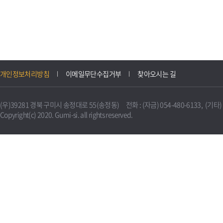
개인정보처리방침
이메일무단수집거부
찾아오시는 길
(우)39281 경북 구미시 송정대로 55(송정동) 전화 : (자금) 054-480-6133, (기타) 0
Copyright(c) 2020. Gumi-si. all rights reserved.