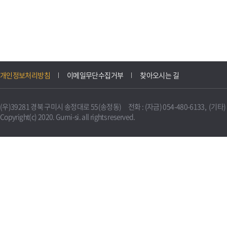
개인정보처리방침
이메일무단수집거부
찾아오시는 길
(우)39281 경북 구미시 송정대로 55(송정동) 전화 : (자금) 054-480-6133, (기타) 0
Copyright(c) 2020. Gumi-si. all rights reserved.