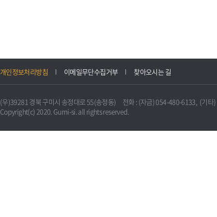
개인정보처리방침
이메일무단수집거부
찾아오시는 길
(우)39281 경북 구미시 송정대로 55(송정동) 전화 : (자금) 054-480-6133, (기타) 0
Copyright(c) 2020. Gumi-si. all rights reserved.