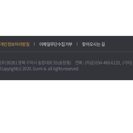
개인정보처리방침
이메일무단수집거부
찾아오시는 길
(우)39281 경북 구미시 송정대로 55(송정동) 전화 : (자금) 054-480-6133, (기타) 0
Copyright(c) 2020. Gumi-si. all rights reserved.