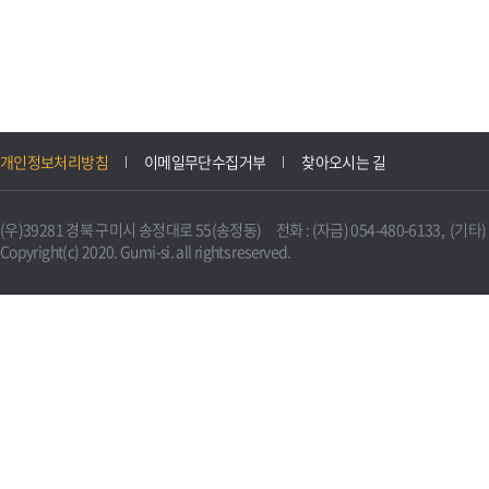
개인정보처리방침
이메일무단수집거부
찾아오시는 길
(우)39281 경북 구미시 송정대로 55(송정동) 전화 : (자금) 054-480-6133, (기타) 0
Copyright(c) 2020. Gumi-si. all rights reserved.