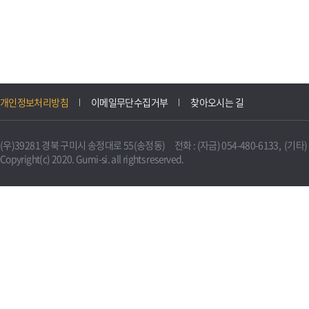
개인정보처리방침
이메일무단수집거부
찾아오시는 길
(우)39281 경북 구미시 송정대로 55(송정동) 전화 : (자금) 054-480-6133, (기타) 0
Copyright(c) 2020. Gumi-si. all rights reserved.