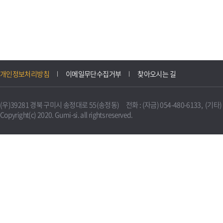
개인정보처리방침
이메일무단수집거부
찾아오시는 길
(우)39281 경북 구미시 송정대로 55(송정동) 전화 : (자금) 054-480-6133, (기타) 0
Copyright(c) 2020. Gumi-si. all rights reserved.