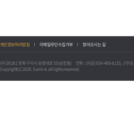
개인정보처리방침
이메일무단수집거부
찾아오시는 길
(우)39281 경북 구미시 송정대로 55(송정동) 전화 : (자금) 054-480-6133, (기타) 0
Copyright(c) 2020. Gumi-si. all rights reserved.