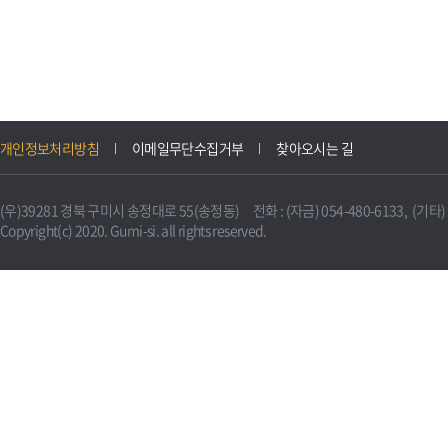
개인정보처리방침
이메일무단수집거부
찾아오시는 길
(우)39281 경북 구미시 송정대로 55(송정동) 전화 : (자금) 054-480-6133, (기타) 0
Copyright(c) 2020. Gumi-si. all rights reserved.