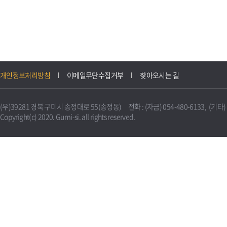
개인정보처리방침
이메일무단수집거부
찾아오시는 길
(우)39281 경북 구미시 송정대로 55(송정동) 전화 : (자금) 054-480-6133, (기타) 0
Copyright(c) 2020. Gumi-si. all rights reserved.