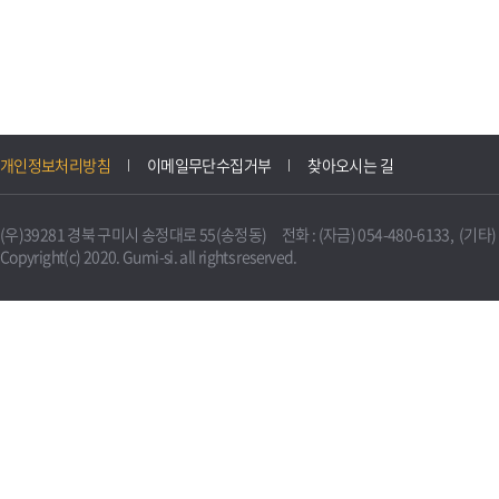
개인정보처리방침
이메일무단수집거부
찾아오시는 길
(우)39281 경북 구미시 송정대로 55(송정동) 전화 : (자금) 054-480-6133, (기타) 0
Copyright(c) 2020. Gumi-si. all rights reserved.