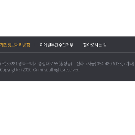
개인정보처리방침
이메일무단수집거부
찾아오시는 길
(우)39281 경북 구미시 송정대로 55(송정동) 전화 : (자금) 054-480-6133, (기타) 0
Copyright(c) 2020. Gumi-si. all rights reserved.