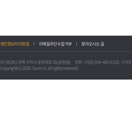
개인정보처리방침
이메일무단수집거부
찾아오시는 길
(우)39281 경북 구미시 송정대로 55(송정동) 전화 : (자금) 054-480-6133, (기타) 0
Copyright(c) 2020. Gumi-si. all rights reserved.