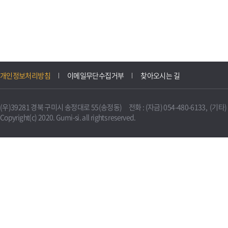
개인정보처리방침
이메일무단수집거부
찾아오시는 길
(우)39281 경북 구미시 송정대로 55(송정동) 전화 : (자금) 054-480-6133, (기타) 0
Copyright(c) 2020. Gumi-si. all rights reserved.