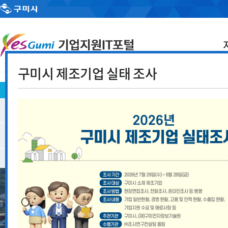
구미시 제조기업 실태 조사