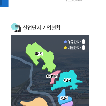
산업단지 기업현황
농공단지 :
개별단지 :