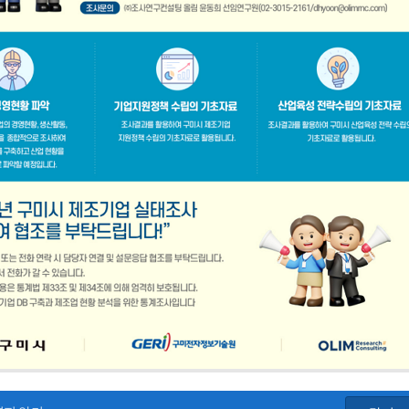
공지사항
「구미경제정책지원센터 설치·운영사업」기업 위기대응 원스톱 에이전트 참여기업 모집공고
2026-08-03
「2026년 구미시 제조기업 실
2026-07-27
[장애인복지과] 장애인 고용개
[산업부] 2026년 수출지원기반활용사업 참여기업 모집공고(긴급지원바우처 4차)
2026-07-10
2026년 구미시 시민안전보험 
[중소벤처기업부] 2026년도 수출지원기반활용사업(수출바우처) 참여기업 3차 모집 공고
2026-07-08
제5회 Galaxy 사진공모전& 제
 공고
2026-07-01
2026년 가족친화 우수기업 · 
고
2026-06-26
2026년 가족친화기업 인증 신