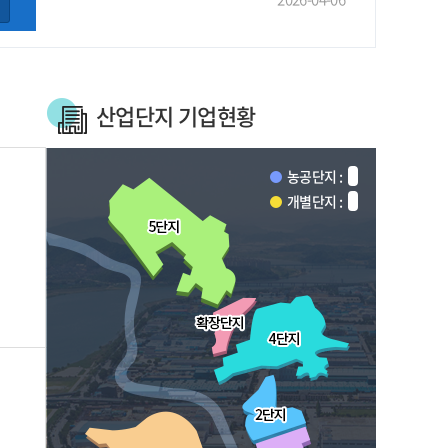
산업단지 기업현황
농공단지 :
개별단지 :