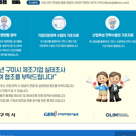
공지사항
「구미경제정책지원센터 설치·운영사업」기업 위기대응 원스톱 에이전트 참여기업 모집공고
2026-08-03
「2026년 구미시 제조기업 실
2026-07-27
[장애인복지과] 장애인 고용개
[산업부] 2026년 수출지원기반활용사업 참여기업 모집공고(긴급지원바우처 4차)
2026-07-10
2026년 구미시 시민안전보험 
[중소벤처기업부] 2026년도 수출지원기반활용사업(수출바우처) 참여기업 3차 모집 공고
2026-07-08
제5회 Galaxy 사진공모전& 제
 공고
2026-07-01
2026년 가족친화 우수기업 · 
고
2026-06-26
2026년 가족친화기업 인증 신