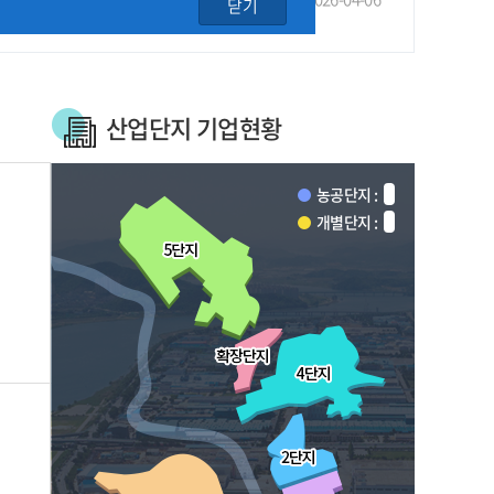
닫기
산업단지 기업현황
농공단지 :
개별단지 :