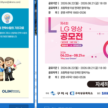
공지사항
「구미경제정책지원센터 설치·운영사업」기업 위기대응 원스톱 에이전트 참여기업 모집공고
2026-08-03
「2026년 구미시 제조기업 실
2026-07-27
[장애인복지과] 장애인 고용개
[산업부] 2026년 수출지원기반활용사업 참여기업 모집공고(긴급지원바우처 4차)
2026-07-10
2026년 구미시 시민안전보험 
[중소벤처기업부] 2026년도 수출지원기반활용사업(수출바우처) 참여기업 3차 모집 공고
2026-07-08
제5회 Galaxy 사진공모전& 제
 공고
2026-07-01
2026년 가족친화 우수기업 · 
고
2026-06-26
2026년 가족친화기업 인증 신