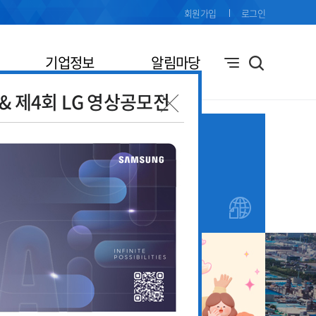
회원가입
로그인
기업정보
알림마당
전& 제4회 LG 영상공모전
기업애로
창업지원
접수
안내