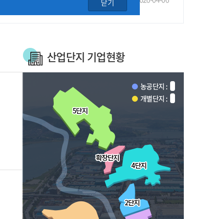
닫기
산업단지 기업현황
농공단지 :
개별단지 :