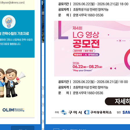
공지사항
「구미경제정책지원센터 설치·운영사업」기업 위기대응 원스톱 에이전트 참여기업 모집공고
2026-08-03
「2026년 구미시 제조기업 실
2026-07-27
[장애인복지과] 장애인 고용개
[산업부] 2026년 수출지원기반활용사업 참여기업 모집공고(긴급지원바우처 4차)
2026-07-10
2026년 구미시 시민안전보험 
[중소벤처기업부] 2026년도 수출지원기반활용사업(수출바우처) 참여기업 3차 모집 공고
2026-07-08
제5회 Galaxy 사진공모전& 제
 공고
2026-07-01
2026년 가족친화 우수기업 · 
고
2026-06-26
2026년 가족친화기업 인증 신