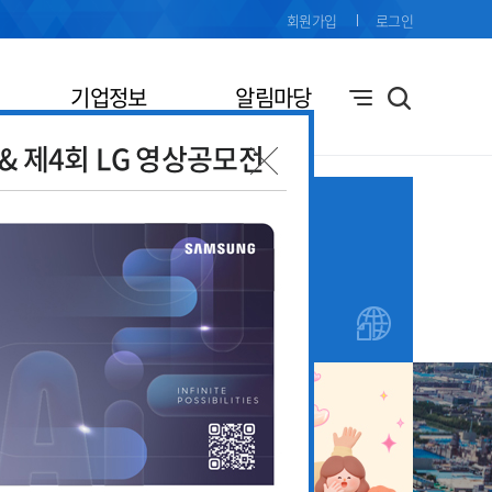
회원가입
로그인
기업정보
알림마당
전& 제4회 LG 영상공모전
기업애로
창업지원
접수
안내