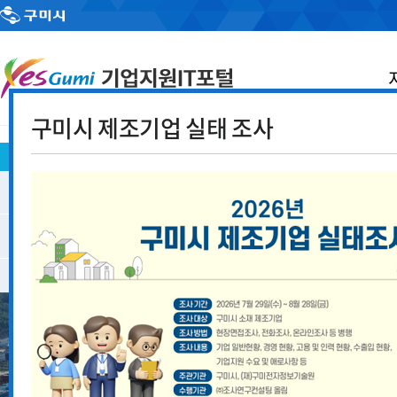
구미시 제조기업 실태 조사