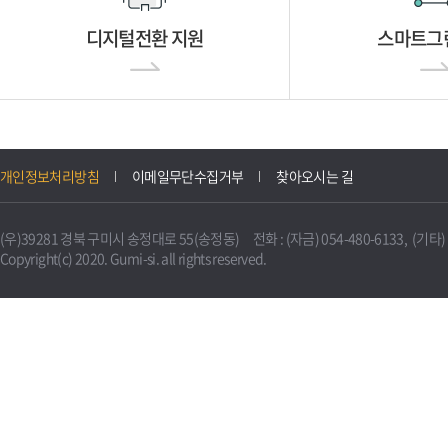
디지털전환 지원
스마트그
개인정보처리방침
이메일무단수집거부
찾아오시는 길
(우)39281 경북 구미시 송정대로 55(송정동) 전화 : (자금) 054-480-6133, (기타) 0
Copyright(c) 2020. Gumi-si. all rights reserved.