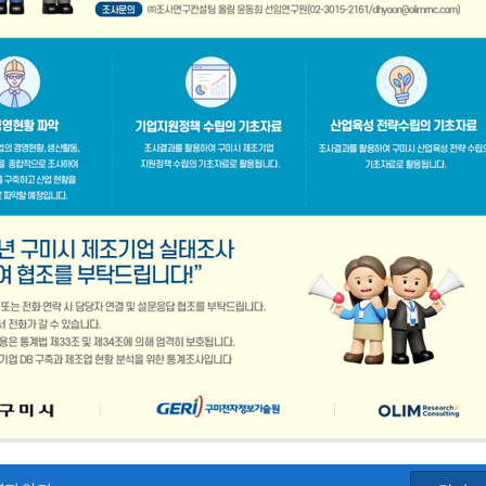
공지사항
「구미경제정책지원센터 설치·운영사업」기업 위기대응 원스톱 에이전트 참여기업 모집공고
2026-08-03
「2026년 구미시 제조기업 실
2026-07-27
[장애인복지과] 장애인 고용개
[산업부] 2026년 수출지원기반활용사업 참여기업 모집공고(긴급지원바우처 4차)
2026-07-10
2026년 구미시 시민안전보험 
[중소벤처기업부] 2026년도 수출지원기반활용사업(수출바우처) 참여기업 3차 모집 공고
2026-07-08
제5회 Galaxy 사진공모전& 제
 공고
2026-07-01
2026년 가족친화 우수기업 · 
고
2026-06-26
2026년 가족친화기업 인증 신