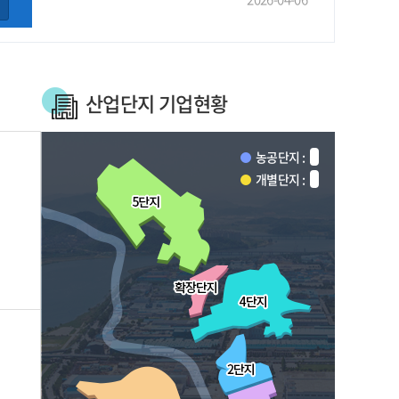
산업단지 기업현황
농공단지 :
개별단지 :