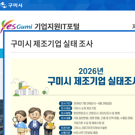
구미시 제조기업 실태 조사