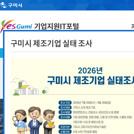
구미시 제조기업 실태 조사