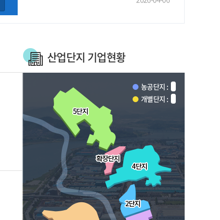
산업단지 기업현황
농공단지 :
개별단지 :