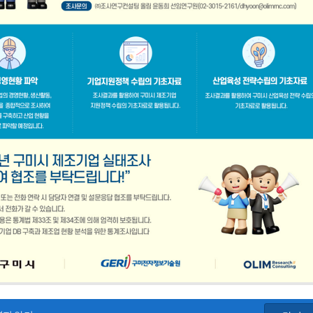
공지사항
「구미경제정책지원센터 설치·운영사업」기업 위기대응 원스톱 에이전트 참여기업 모집공고
2026-08-03
「2026년 구미시 제조기업 실
2026-07-27
[장애인복지과] 장애인 고용개
[산업부] 2026년 수출지원기반활용사업 참여기업 모집공고(긴급지원바우처 4차)
2026-07-10
2026년 구미시 시민안전보험 
[중소벤처기업부] 2026년도 수출지원기반활용사업(수출바우처) 참여기업 3차 모집 공고
2026-07-08
제5회 Galaxy 사진공모전& 제
 공고
2026-07-01
2026년 가족친화 우수기업 · 
고
2026-06-26
2026년 가족친화기업 인증 신