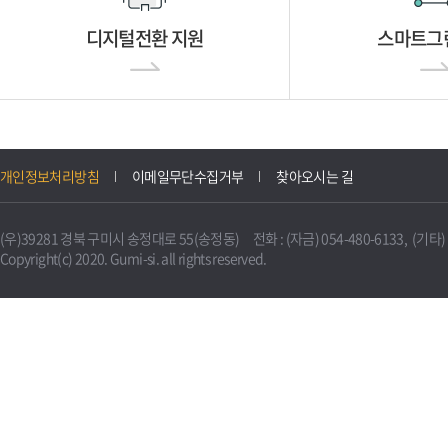
디지털전환 지원
스마트그
개인정보처리방침
이메일무단수집거부
찾아오시는 길
(우)39281 경북 구미시 송정대로 55(송정동) 전화 : (자금) 054-480-6133, (기타) 0
Copyright(c) 2020. Gumi-si. all rights reserved.