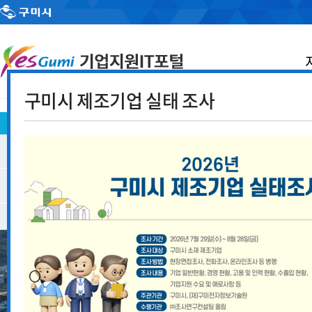
구미시 제조기업 실태 조사