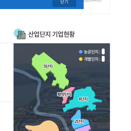
닫기
산업단지 기업현황
농공단지 :
개별단지 :