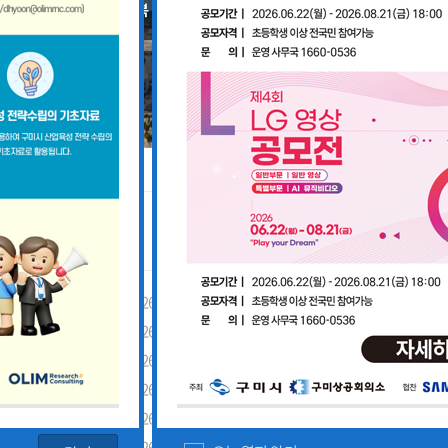
공지사항
「구미경제정책지원센터 설치·운영사업」기업 위기대응 원스톱 에이전트 참여기업 모집공고
2026-08-03
「2026년 구미시 제조기업 실
2026-07-27
[장애인복지과] 장애인 고용개
[산업부] 2026년 수출지원기반활용사업 참여기업 모집공고(긴급지원바우처 4차)
2026-07-10
2026년 구미시 시민안전보험 
[중소벤처기업부] 2026년도 수출지원기반활용사업(수출바우처) 참여기업 3차 모집 공고
2026-07-08
제5회 Galaxy 사진공모전& 제
 공고
2026-07-01
2026년 가족친화 우수기업 · 
고
2026-06-26
2026년 가족친화기업 인증 신