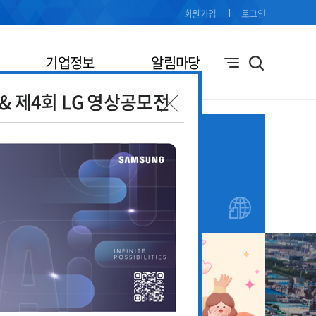
회원가입
로그인
기업정보
알림마당
전& 제4회 LG 영상공모전
기업애로
창업지원
접수
안내