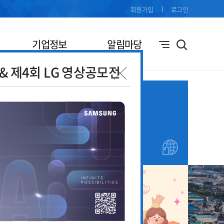
회원가입
로그인
기업정보
알림마당
전& 제4회 LG 영상공모전
기업애로
창업지원
접수
안내