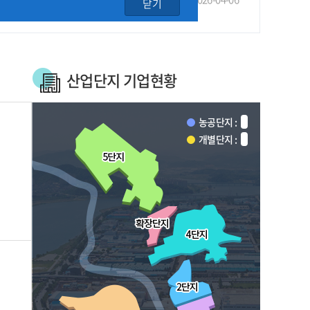
닫기
산업단지 기업현황
농공단지 :
개별단지 :