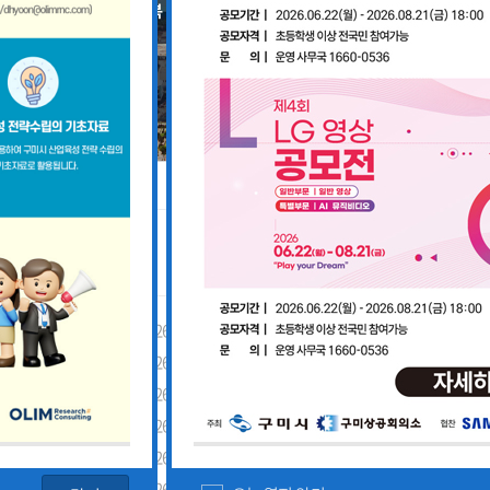
공지사항
「구미경제정책지원센터 설치·운영사업」기업 위기대응 원스톱 에이전트 참여기업 모집공고
2026-08-03
「2026년 구미시 제조기업 실
2026-07-27
[장애인복지과] 장애인 고용개
[산업부] 2026년 수출지원기반활용사업 참여기업 모집공고(긴급지원바우처 4차)
2026-07-10
2026년 구미시 시민안전보험 
[중소벤처기업부] 2026년도 수출지원기반활용사업(수출바우처) 참여기업 3차 모집 공고
2026-07-08
제5회 Galaxy 사진공모전& 제
 공고
2026-07-01
2026년 가족친화 우수기업 · 
고
2026-06-26
2026년 가족친화기업 인증 신