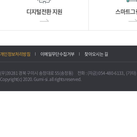
디지털전환 지원
스마트그
개인정보처리방침
이메일무단수집거부
찾아오시는 길
(우)39281 경북 구미시 송정대로 55(송정동) 전화 : (자금) 054-480-6133, (기타) 0
Copyright(c) 2020. Gumi-si. all rights reserved.