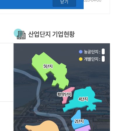
닫기
산업단지 기업현황
농공단지 :
개별단지 :