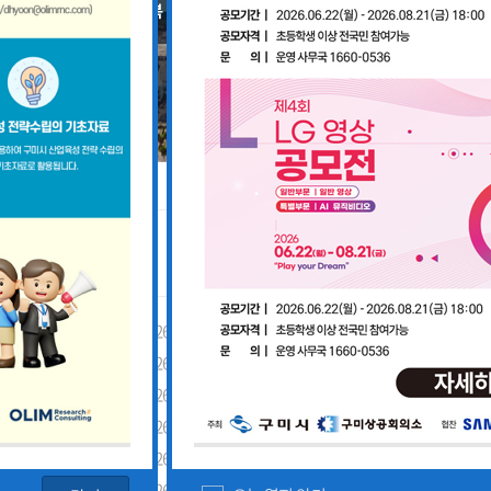
공지사항
「구미경제정책지원센터 설치·운영사업」기업 위기대응 원스톱 에이전트 참여기업 모집공고
2026-08-03
「2026년 구미시 제조기업 실
2026-07-27
[장애인복지과] 장애인 고용개
[산업부] 2026년 수출지원기반활용사업 참여기업 모집공고(긴급지원바우처 4차)
2026-07-10
2026년 구미시 시민안전보험 
[중소벤처기업부] 2026년도 수출지원기반활용사업(수출바우처) 참여기업 3차 모집 공고
2026-07-08
제5회 Galaxy 사진공모전& 제
 공고
2026-07-01
2026년 가족친화 우수기업 · 
고
2026-06-26
2026년 가족친화기업 인증 신