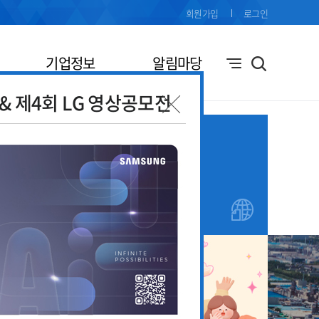
회원가입
로그인
기업정보
알림마당
전& 제4회 LG 영상공모전
기업애로
창업지원
접수
안내