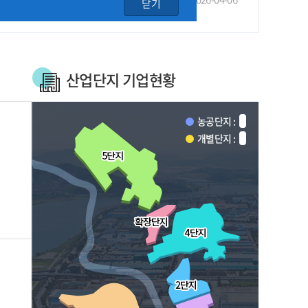
닫기
산업단지 기업현황
농공단지 :
개별단지 :