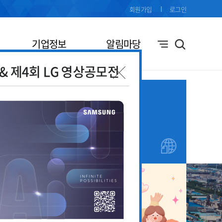
회원가입
로그인
기업정보
알림마당
전& 제4회 LG 영상공모전
기업애로
창업지원
접수
안내