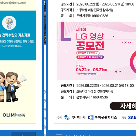
공지사항
「구미경제정책지원센터 설치·운영사업」기업 위기대응 원스톱 에이전트 참여기업 모집공고
2026-08-03
「2026년 구미시 제조기업 실
2026-07-27
[장애인복지과] 장애인 고용개
[산업부] 2026년 수출지원기반활용사업 참여기업 모집공고(긴급지원바우처 4차)
2026-07-10
2026년 구미시 시민안전보험 
[중소벤처기업부] 2026년도 수출지원기반활용사업(수출바우처) 참여기업 3차 모집 공고
2026-07-08
제5회 Galaxy 사진공모전& 제
 공고
2026-07-01
2026년 가족친화 우수기업 · 
고
2026-06-26
2026년 가족친화기업 인증 신